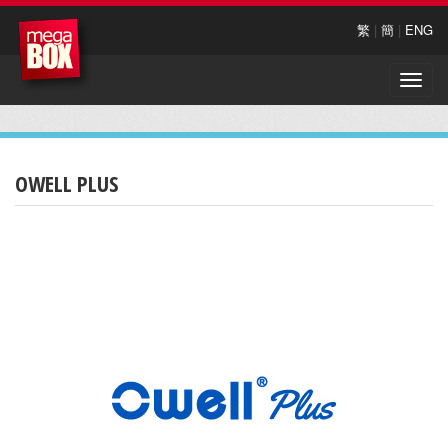
繁
|
簡
|
ENG
Toggle
naviga
OWELL PLUS