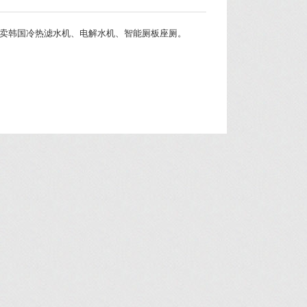
卖韩国冷热滤水机、电解水机、智能厕板座厕。