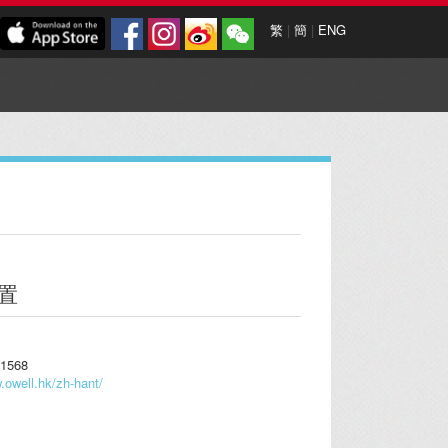
繁
|
簡
|
ENG
置
1568
.owell.hk/zh-hant/