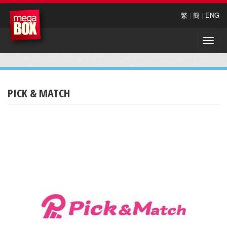
繁
|
簡
|
ENG
Toggle
naviga
PICK & MATCH