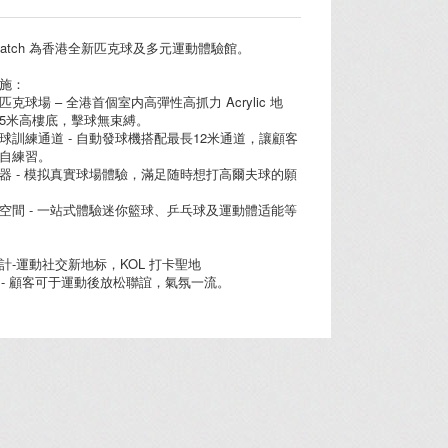
nd Match 為香港全新匹克球及多元運動體驗館。
施：
克球場 – 全港首個室内高彈性高抓力 Acrylic 地
5米高樓底，擊球無束縛。
球訓練通道 - 自動發球機搭配最長12米通道，讓顧客
自練習。
器 - 模拟真實球場體驗，滿足随時想打高爾夫球的願
空間 - 一站式體驗迷你籃球、乒乓球及運動體适能等
計-運動社交新地标，KOL 打卡聖地
區 - 顧客可于運動後放松聯誼，氣氛一流。