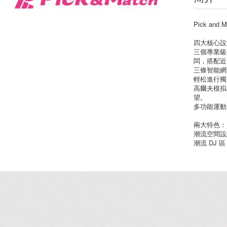
Pick a
四大核心設
三個專業級匹
闆，搭配近
三條智能網
輕松進行獨
高爾夫模拟
望。
多功能運動
兩大特色：
潮流空間設
潮流 DJ 