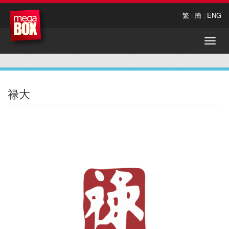
繁
|
簡
|
ENG
Toggle
naviga
禄大