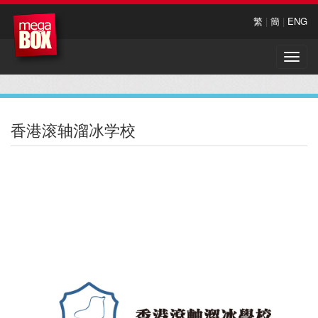
繁
|
簡
|
ENG
Toggle
naviga
香港滚轴溜冰学校