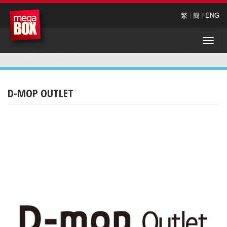
繁
|
簡
|
ENG
Toggle
naviga
D-MOP OUTLET