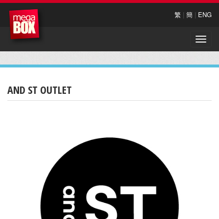
繁
|
簡
|
ENG
Toggle
naviga
AND ST OUTLET