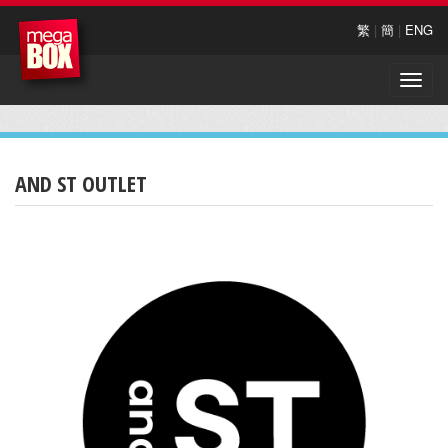
繁
|
簡
|
ENG
Toggle
naviga
AND ST OUTLET