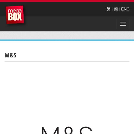
繁
|
簡
|
ENG
Toggle
naviga
M&S