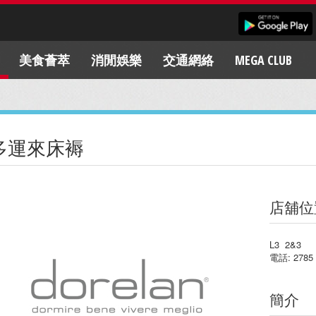
美食薈萃
消閒娛樂
交通網絡
MEGA CLUB
多運來床褥
店舖位
L3 2&3
電話: 2785 
簡介