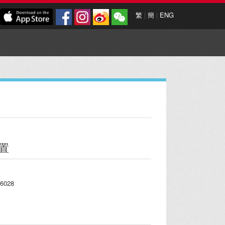
繁
|
簡
|
ENG
置
6028