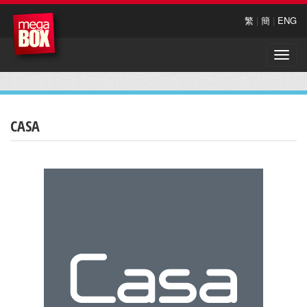
繁
|
簡
|
ENG
Toggle
naviga
CASA