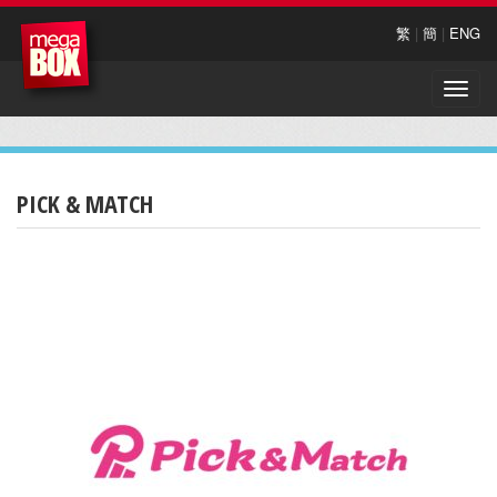
繁
|
簡
|
ENG
Toggle
naviga
PICK & MATCH