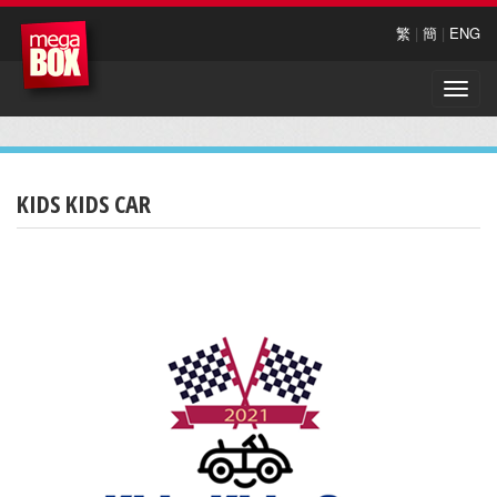
繁
|
簡
|
ENG
Toggle
naviga
KIDS KIDS CAR