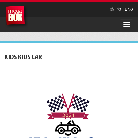
繁
|
簡
|
ENG
Toggle
naviga
KIDS KIDS CAR