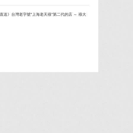
直送》台灣老字號"上海老天祿"第二代的店 ～ 祿大