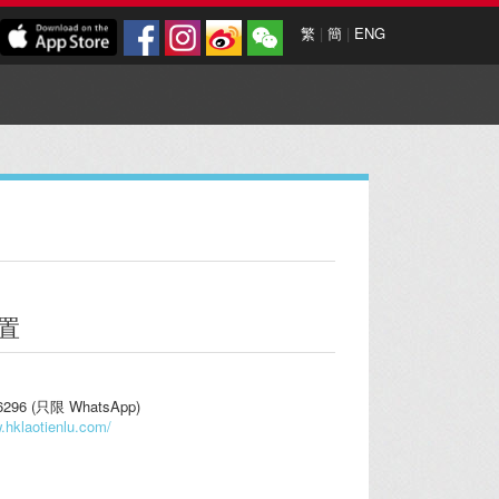
繁
|
簡
|
ENG
置
296 (只限 WhatsApp)
.hklaotienlu.com/