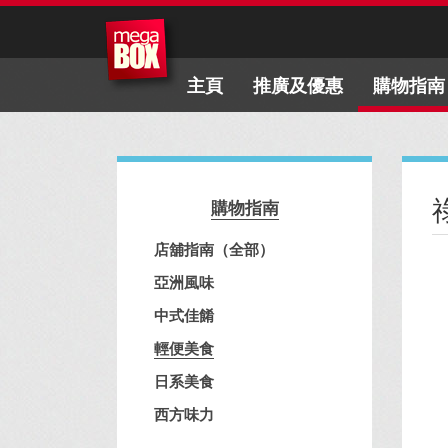
主頁
推廣及優惠
購物指南
購物指南
店舖指南（全部）
亞洲風味
中式佳餚
輕便美食
日系美食
西方味力