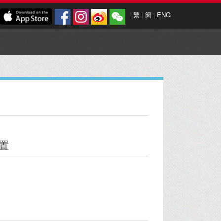
繁
|
簡
|
ENG
置