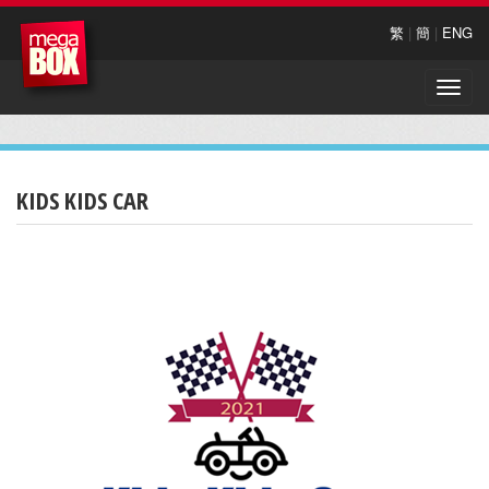
繁
|
簡
|
ENG
Toggle
naviga
KIDS KIDS CAR