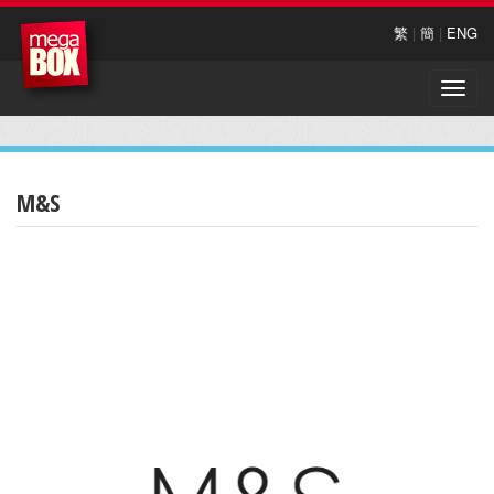
繁
|
簡
|
ENG
Toggle
naviga
M&S