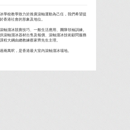
冰學校教學致力於推廣滾軸運動為己任，我們希望提
於香港社會的形象及地位。
滾軸溜冰競賽技巧、一般生活應用、團隊領袖訓練。
供滾軸溜冰器材出售及報價、滾軸溜冰技術顧問服務
課程大綱由總教練蔡家齊先生主理。
過兩萬呎，是香港最大室內滾軸溜冰場地。