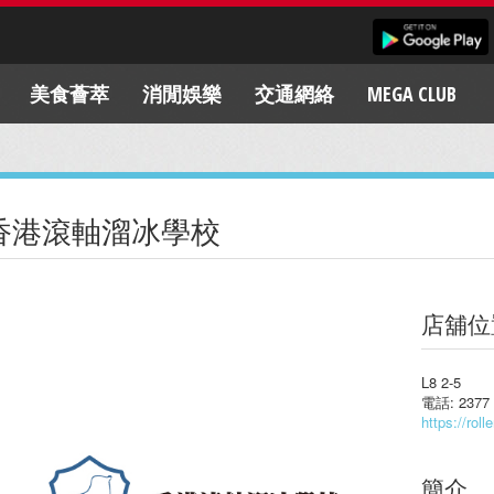
美食薈萃
消閒娛樂
交通網絡
MEGA CLUB
香港滾軸溜冰學校
店舖位
L8 2-5
電話: 2377 
https://roll
簡介