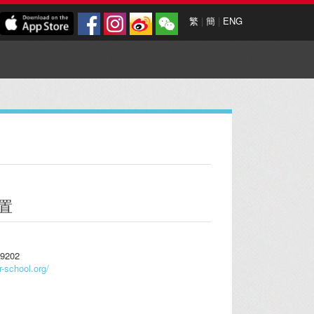
繁
|
簡
|
ENG
置
9202
er-school.org/