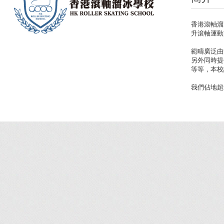
香港滾軸溜
升滾軸運動
範疇廣泛由
另外同時提
等等，本校
我們佔地超