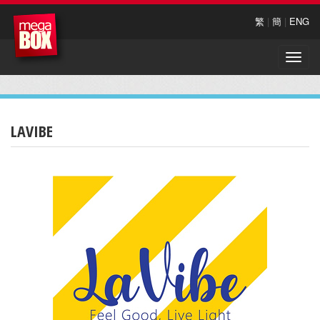
繁
|
簡
|
ENG
Toggle
naviga
LAVIBE