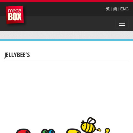
繁
|
簡
|
ENG
Toggle
naviga
JELLYBEE’S