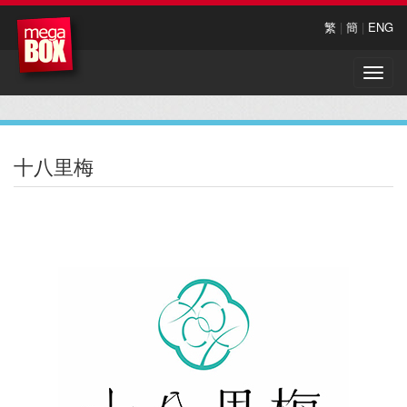
繁
|
簡
|
ENG
Toggle
naviga
十八里梅