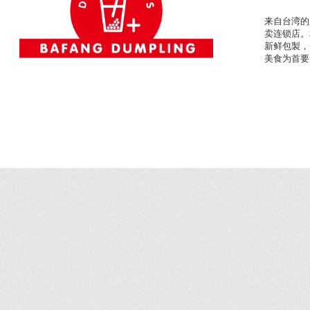
来自台湾的
卖连锁店。
新鲜包製，
美食为首要