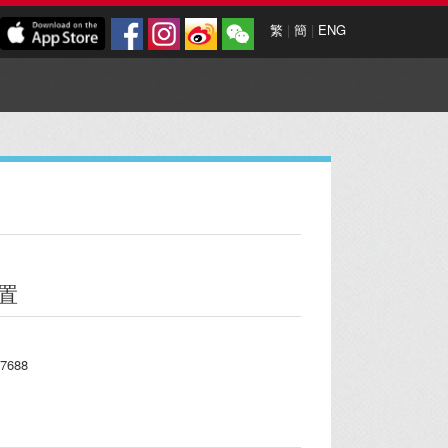
繁
|
簡
|
ENG
置
7688