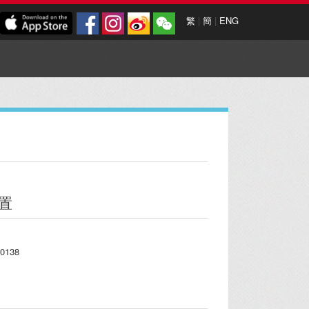
繁
|
簡
|
ENG
置
0138