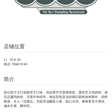
店铺位置
L1 19 & 20
电话: 5546 9140
简介
甜记饺子主打创新饺子口味，包括香芹芫荽猪肉饺、粟米芝士鸡肉饺、南
瓜忌廉鸡肉饺、洋葱牛肉饺等，每款煎饺及汤饺都以新鲜食材製作，馅料
饱满，令人一试难忘。另提供汤麵及小食，如口水鸡、麻辣青瓜牛展丝、
滷水牛展、醉鸡等。