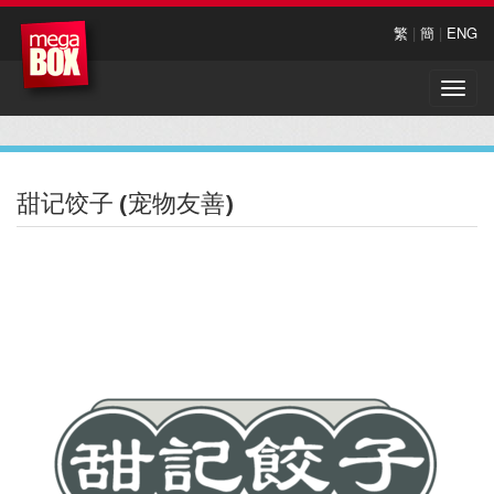
繁
|
簡
|
ENG
Toggle
naviga
甜记饺子 (宠物友善)