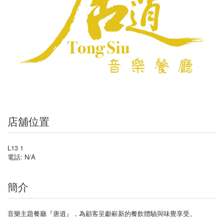
店舖位置
L13 1
電話: N/A
簡介
音樂主題餐廳『唐逍』，為顧客呈獻嶄新的餐飲體驗與味覺享受。