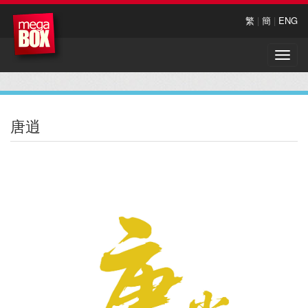
繁
|
簡
|
ENG
Toggle
naviga
唐逍