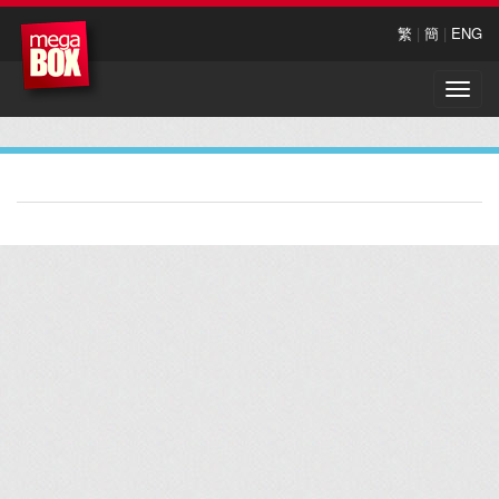
繁
|
簡
|
ENG
Toggle
naviga