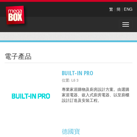
繁
|
簡
|
ENG
Toggle
naviga
電子產品
BUILT-IN PRO
位置: L6 3
專業家居購物及廚房設計方案。由選購
家居電器、嵌入式廚房電器、以至廚櫃
設計訂造及安裝工程。
德國寶