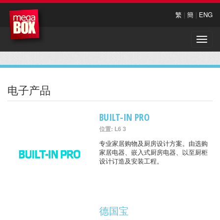
繁
|
簡
|
ENG
Toggle
naviga
电子产品
BUILT-IN PRO
位置: L6 3
专业家居购物及厨房设计方案。由选购
家居电器、嵌入式厨房电器、以至厨柜
设计订造及安装工程。
德国宝