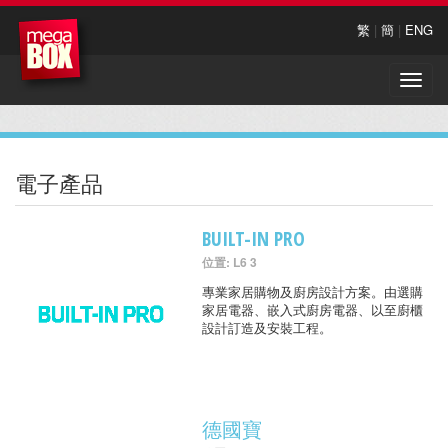
繁
|
簡
|
ENG
Toggle
naviga
電子產品
BUILT-IN PRO
位置: L6 3
專業家居購物及廚房設計方案。由選購
家居電器、嵌入式廚房電器、以至廚櫃
設計訂造及安裝工程。
德國寶