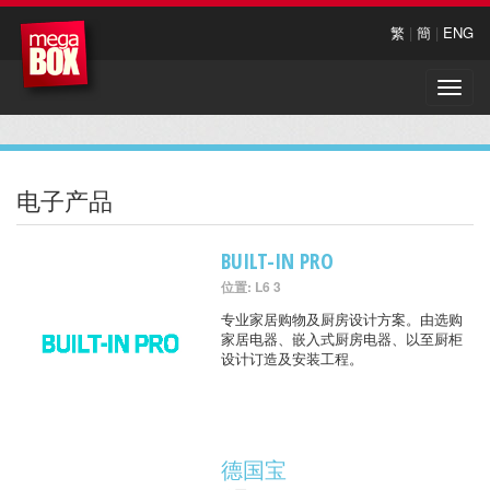
繁
|
簡
|
ENG
Toggle
naviga
电子产品
BUILT-IN PRO
位置: L6 3
专业家居购物及厨房设计方案。由选购
家居电器、嵌入式厨房电器、以至厨柜
设计订造及安装工程。
德国宝