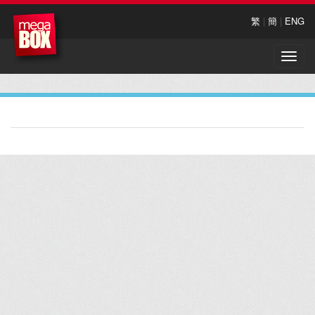
繁
|
簡
|
ENG
Toggle
naviga