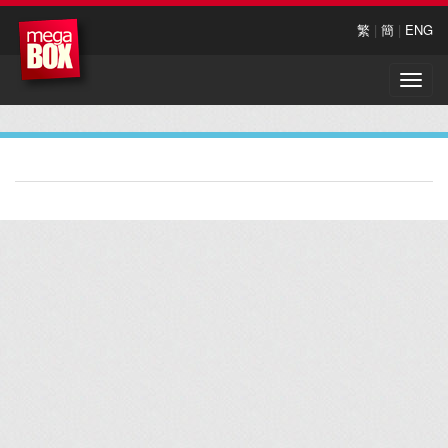
繁
|
簡
|
ENG
Toggle
naviga