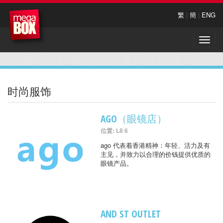
繁
|
簡
|
ENG
Toggle
naviga
时尚服饰
AGO（眼镜店）
位置: L8 6
ago 代表着香港精神：年轻、活力及有
主见，并致力以合理的价钱提供优质的
眼镜产品。
AND ST OUTLET