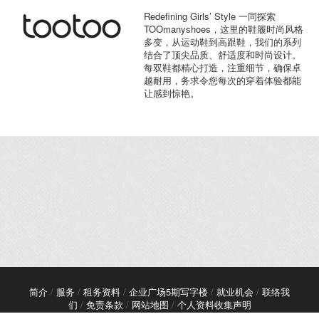
Redefining Girls’ Style 一同探索
TOOmanyshoes，这里的鞋履时尚风格
多变，从运动鞋到高跟鞋，我们的系列
结合了顶尖品质、舒适度和时尚设计。
每双鞋都精心打造，注重细节，确保卓
越耐用，务求令您每次的穿着体验都能
让感到惊艳。
简介
/
服务
/
租务资料
/
企业广场5期写字楼
/
就业机会
/
联络我
们
/
免责条款
/
网站地图
/
个人资料收集声明