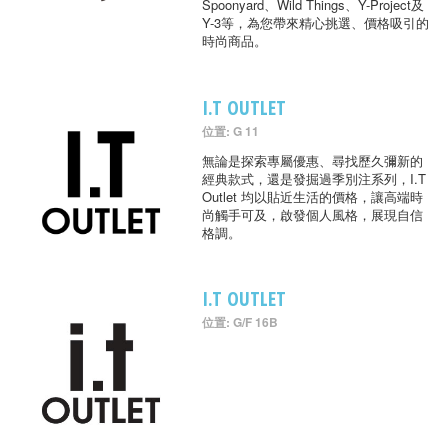
Spoonyard、Wild Things、Y-Project及
Y-3等，為您帶來精心挑選、價格吸引的
時尚商品。
I.T OUTLET
位置: G 11
無論是探索專屬優惠、尋找歷久彌新的
經典款式，還是發掘過季別注系列，I.T
Outlet 均以貼近生活的價格，讓高端時
尚觸手可及，啟發個人風格，展現自信
格調。
I.T OUTLET
位置: G/F 16B