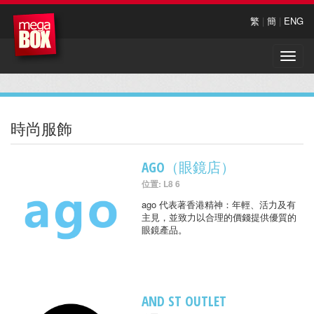
繁
|
簡
|
ENG
Toggle
naviga
時尚服飾
AGO（眼鏡店）
位置: L8 6
ago 代表著香港精神：年輕、活力及有
主見，並致力以合理的價錢提供優質的
眼鏡產品。
AND ST OUTLET