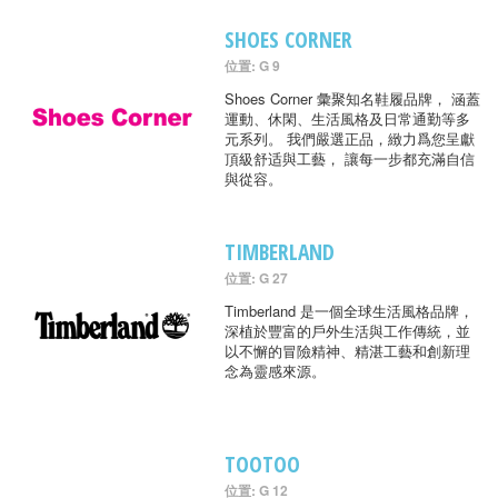
SHOES CORNER
位置: G 9
Shoes Corner 彙聚知名鞋履品牌， 涵蓋
運動、休閑、生活風格及日常通勤等多
元系列。 我們嚴選正品，緻力爲您呈獻
頂級舒适與工藝， 讓每一步都充滿自信
與從容。
TIMBERLAND
位置: G 27
Timberland 是一個全球生活風格品牌，
深植於豐富的戶外生活與工作傳統，並
以不懈的冒險精神、精湛工藝和創新理
念為靈感來源。
TOOTOO
位置: G 12