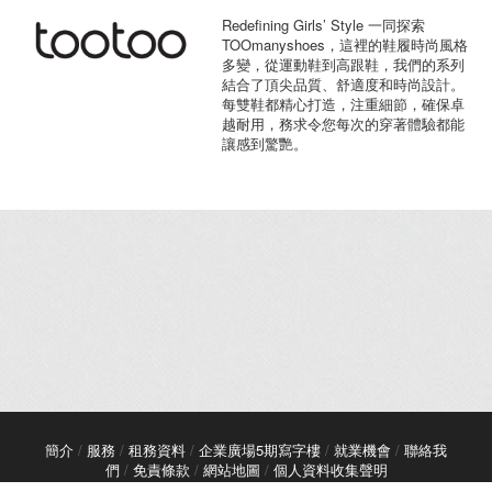
Redefining Girls’ Style 一同探索
TOOmanyshoes，這裡的鞋履時尚風格
多變，從運動鞋到高跟鞋，我們的系列
結合了頂尖品質、舒適度和時尚設計。
每雙鞋都精心打造，注重細節，確保卓
越耐用，務求令您每次的穿著體驗都能
讓感到驚艷。
簡介
/
服務
/
租務資料
/
企業廣場5期寫字樓
/
就業機會
/
聯絡我
們
/
免責條款
/
網站地圖
/
個人資料收集聲明