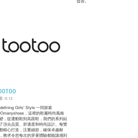
從容。
OOTOO
: G 12
defining Girls’ Style 一同探索
OOmanyshoes，這裡的鞋履時尚風格
變，從運動鞋到高跟鞋，我們的系列結
了頂尖品質、舒適度和時尚設計。每雙
都精心打造，注重細節，確保卓越耐
，務求令您每次的穿著體驗都能讓感到