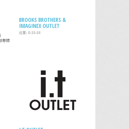
BROOKS BROTHERS &
IMAGINEX OUTLET
位置: G 23-25
尚
兼顧整體