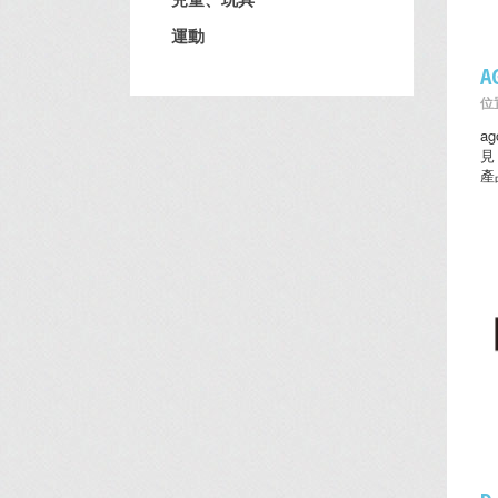
運動
位置
a
見
產