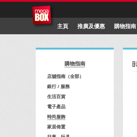
主頁
推廣及優惠
購物指南
購物指南
店舖指南（全部）
銀行 / 服務
生活百貨
電子產品
時尚服飾
家居佈置
兒童、玩具