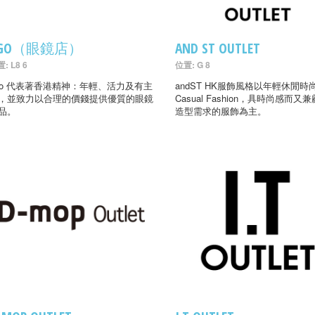
AGO（眼鏡店）
AND ST OUTLET
: L8 6
位置: G 8
go 代表著香港精神：年輕、活力及有主
andST HK服飾風格以年輕休閒時
，並致力以合理的價錢提供優質的眼鏡
Casual Fashion，具時尚感而又
品。
造型需求的服飾為主。