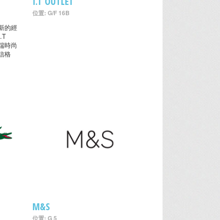
I.T OUTLET
位置: G/F 16B
新的經
.T
高端時尚
信格
M&S
位置: G 5