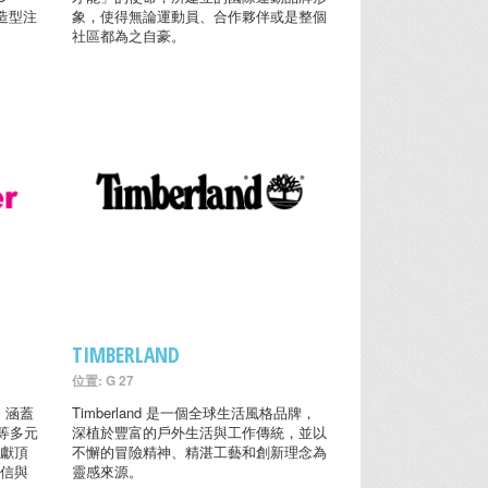
常造型注
象，使得無論運動員、合作夥伴或是整個
社區都為之自豪。
TIMBERLAND
位置: G 27
， 涵蓋
Timberland 是一個全球生活風格品牌，
等多元
深植於豐富的戶外生活與工作傳統，並以
呈獻頂
不懈的冒險精神、精湛工藝和創新理念為
自信與
靈感來源。