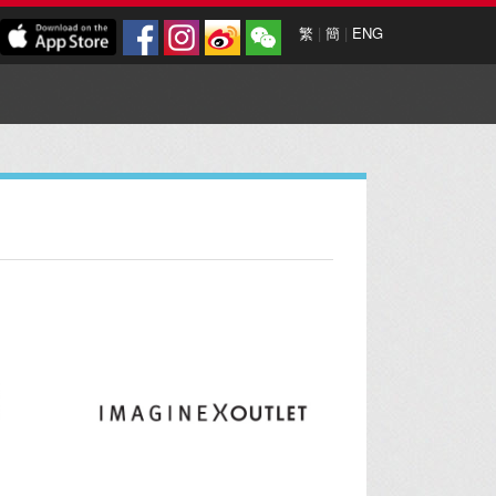
繁
|
簡
|
ENG