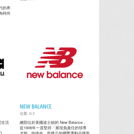
世代的界
為時尚
NEW BALANCE
位置: G 2
優質生活
總部位於美國波士頓的 New Balance，
從1906年一直堅持「展現負責任的領導
O
才能」的使命，所建立的國際運動品牌形