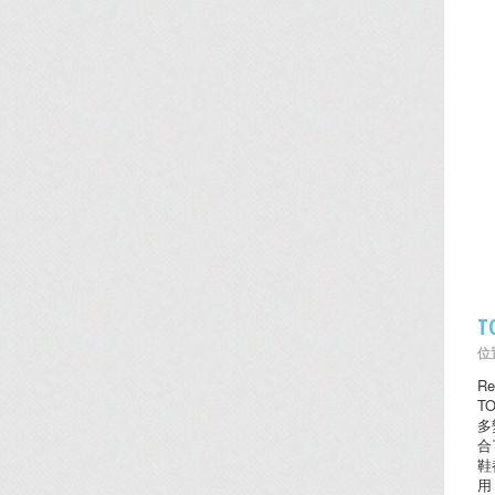
T
位置
Re
T
多
合
鞋
用