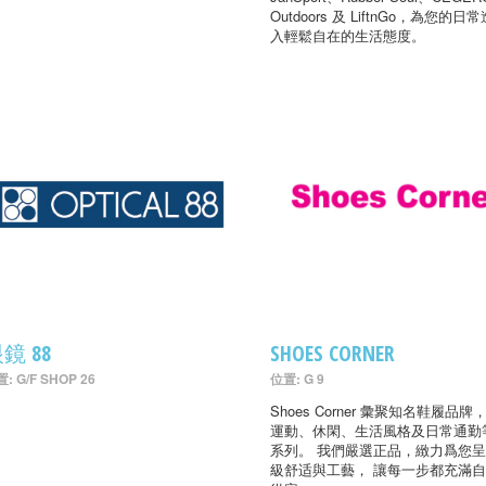
Outdoors 及 LiftnGo，為您的日
入輕鬆自在的生活態度。
鏡 88
SHOES CORNER
: G/F SHOP 26
位置: G 9
Shoes Corner 彙聚知名鞋履品牌
運動、休閑、生活風格及日常通勤
系列。 我們嚴選正品，緻力爲您
級舒适與工藝， 讓每一步都充滿