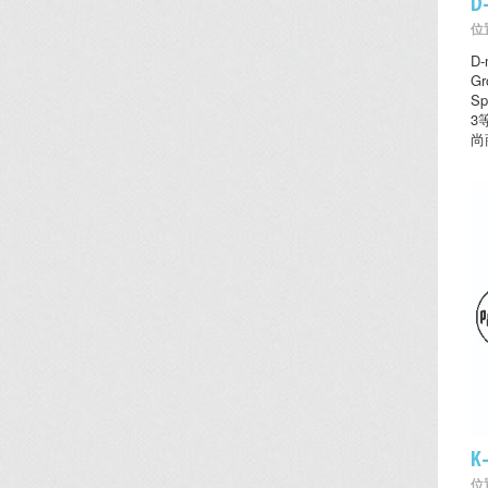
D
位置
D
Gr
Sp
3
尚
K
位置