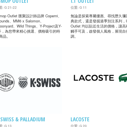
-MOP OUTLET
I.T OUTLET
: G 21-22
位置: G 11
-mop Outlet 匯聚設計師品牌 Coperni、
無論是探索專屬優惠、尋找歷久彌
ounds、MM6 x Salomon、
典款式，還是發掘過季別注系列，I
oonyard、Wild Things、Y-Project及Y-
Outlet 均以貼近生活的價格，讓
等，為您帶來精心挑選、價格吸引的時
觸手可及，啟發個人風格，展現自
商品。
調。
-SWISS & PALLADIUM
LACOSTE
: G 13
位置: G 20