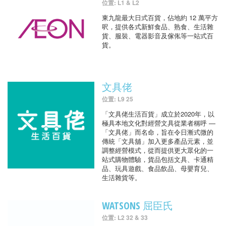
位置: L1 & L2
東九龍最大日式百貨，佔地約 12 萬平方
呎，提供各式新鮮食品、熟食、生活雜
貨、服裝、電器影音及傢俬等一站式百
貨。
文具佬
位置: L9 25
「文具佬生活百貨」成立於2020年，以
極具本地文化對經營文具從業者稱呼 —
「文具佬」而名命，旨在令日漸式微的
傳統「文具舖」加入更多產品元素，並
調整經營模式，從而提供更大眾化的一
站式購物體驗，貨品包括文具、卡通精
品、玩具遊戲、食品飲品、母嬰育兒、
生活雜貨等。
WATSONS 屈臣氏
位置: L2 32 & 33