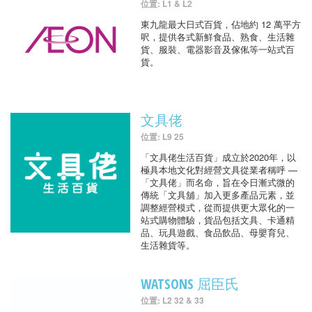
位置: L1 & L2
東九龍最大日式百貨，佔地約 12 萬平方
呎，提供各式新鮮食品、熟食、生活雜
貨、服裝、電器影音及傢俬等一站式百
貨。
文具佬
位置: L9 25
「文具佬生活百貨」成立於2020年，以
極具本地文化對經營文具從業者稱呼 —
「文具佬」而名命，旨在令日漸式微的
傳統「文具舖」加入更多產品元素，並
調整經營模式，從而提供更大眾化的一
站式購物體驗，貨品包括文具、卡通精
品、玩具遊戲、食品飲品、母嬰育兒、
生活雜貨等。
WATSONS 屈臣氏
位置: L2 32 & 33