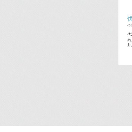
位置
优
高
并