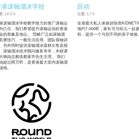
香港滚轴溜冰学校
跃动
: L8 2-5
位置: L7 4
港滚轴溜冰学校教学致力於推广滚轴运
全港最大私人体操训练馆KIDNETI
为己任，我们希望提升滚轴运动於香港
地约7,000呎，家长可与幼儿一起
会的形象及地位。 范畴广泛由滚轴溜
程，提供一个与別不同的亲子体验
竞赛技巧、一般生活应用、团队领袖训
。另外同时提供滚轴溜冰器材出售及报
、滚轴溜冰技术顾问服务等等，本校课
大纲由总教练蔡家齐先生主理。 我们
地超过两万呎，是香港最大室內滚轴溜
场地。