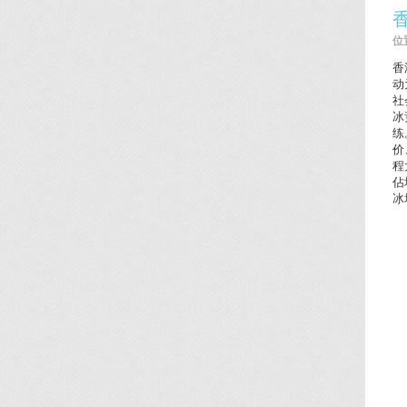
位置
香
动
社
冰
练
价
程
佔
冰