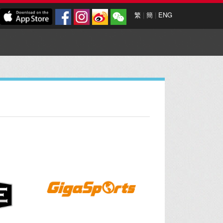
繁
|
簡
|
ENG