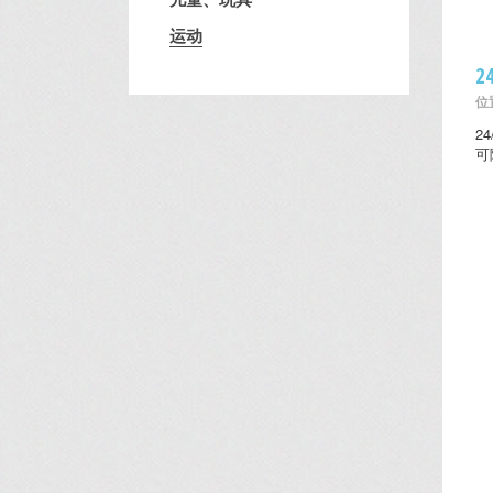
运动
2
位置
2
可