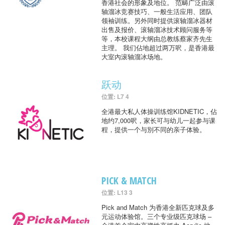
香港社会的形象及地位。 范畴广泛由滚
轴溜冰竞赛技巧、一般生活应用、团队
领袖训练。另外同时提供滚轴溜冰器材
出售及报价、滚轴溜冰技术顾问服务等
等，本校课程大纲由总教练蔡家齐先生
主理。 我们佔地超过两万呎，是香港最
大室內滚轴溜冰场地。
跃动
位置: L7 4
全港最大私人体操训练馆KIDNETIC，佔
地约7,000呎，家长可与幼儿一起参与课
程，提供一个与別不同的亲子体验。
PICK & MATCH
位置: L13 3
Pick and Match 为香港全新匹克球及多
元运动体验馆。三个专业级匹克球场 –