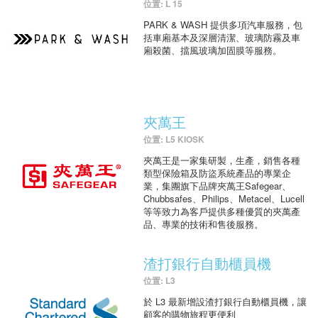
位置: L 15
PARK & WASH 提供多項汽車服務，包
括車廂基本及深層清潔、玻璃防霧及車
廂殺菌、擋風玻璃加固膜等服務。
夾萬王
位置: L5 KIOSK
夾萬王是一家集研製，生產，銷售各種
類型保險箱及防盜系統產品的專業企
業，集團旗下品牌夾萬王Safegear、
Chubbsafes、Philips、Metacel、Lucell
等等致力為客戶提供多種優質的夾萬產
品、專業的技術和售後服務。
渣打銀行自動櫃員機
位置: L3
於 L3 最新增設渣打銀行自動櫃員機，讓
顧客的購物旅程更便利