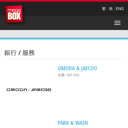
繁
|
簡
|
ENG
Toggle
naviga
銀行 / 服務
OMODA & JAECOO
位置: G/F 16A
PARK & WASH