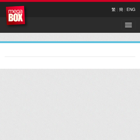
繁
|
簡
|
ENG
Toggle
naviga