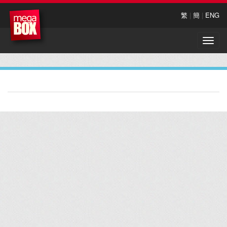
繁
|
簡
|
ENG
Toggle
naviga