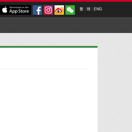
繁
|
簡
|
ENG