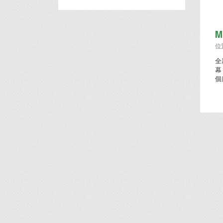
M
位置
全
幕
個