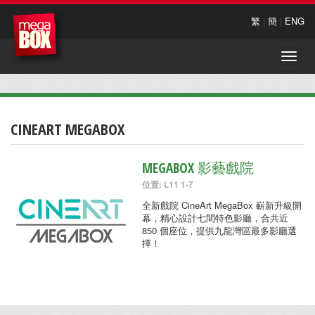
繁
|
簡
|
ENG
Toggle
naviga
CINEART MEGABOX
MEGABOX 影藝戲院
位置: L11 1-7
全新戲院 CineArt MegaBox 嶄新升級開
幕，精心設計七間特色影廳，合共近
850 個座位，提供九龍灣區最多影廳選
擇！