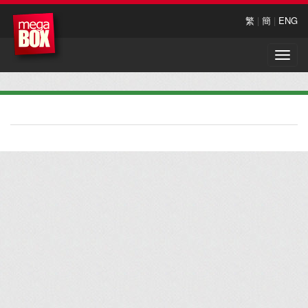
繁
|
簡
|
ENG
Toggle
naviga