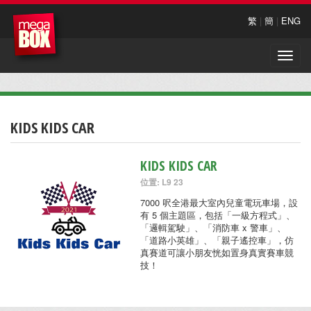
繁
|
簡
|
ENG
Toggle
naviga
KIDS KIDS CAR
KIDS KIDS CAR
位置: L9 23
7000 呎全港最大室內兒童電玩車場，設
有 5 個主題區，包括「一級方程式」、
「邏輯駕駛」、「消防車 x 警車」、
「道路小英雄」、「親子遙控車」，仿
真賽道可讓小朋友恍如置身真實賽車競
技！