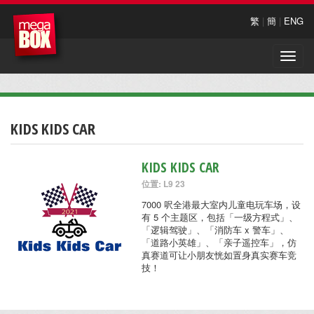
繁
|
簡
|
ENG
Toggle
naviga
KIDS KIDS CAR
KIDS KIDS CAR
位置: L9 23
7000 呎全港最大室内儿童电玩车场，设
有 5 个主题区，包括「一级方程式」、
「逻辑驾驶」、「消防车 x 警车」、
「道路小英雄」、「亲子遥控车」，仿
真赛道可让小朋友恍如置身真实赛车竞
技！