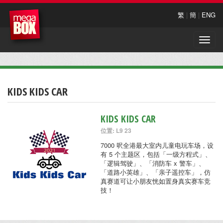
繁
|
簡
|
ENG
Toggle
naviga
KIDS KIDS CAR
KIDS KIDS CAR
位置: L9 23
7000 呎全港最大室内儿童电玩车场，设
有 5 个主题区，包括「一级方程式」、
「逻辑驾驶」、「消防车 x 警车」、
「道路小英雄」、「亲子遥控车」，仿
真赛道可让小朋友恍如置身真实赛车竞
技！